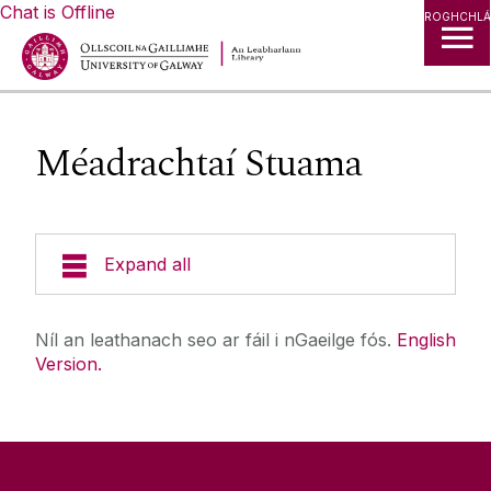
Chat is Offline
ROGHCHLÁ
Méadrachtaí Stuama
Expand all
Bailiúcháin
Níl an leathanach seo ar fáil i nGaeilge fós.
English
Version.
Taighde
Stórais Dhigiteacha
Ag Staidéar
Taighde Digiteach & Nuálaíocht