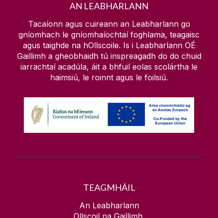
AN LEABHARLANN
Taighde Rathúil a Éascú
Teagasc
Tacaíonn agus cuireann an Leabharlann go
Aitheantóirí
gníomhach le gníomhaíochtaí foghlama, teagaisc
Deasc Freastail na Leabharlainne & TF
agus taighde na hOllscoile. Is i Leabharlann OÉ
Maidir le
Gaillimh a gheobhaidh tú inspreagadh do do chuid
Do Shonraí Taighde a Bhainistiú
iarrachtaí acadúla, áit a bhfuil eolas scolártha le
Ceardlanna & Imeachtaí
Scoláireacht Oscailte
haimsiú, le roinnt agus le foilsiú.
Teagmháil a dhéanamh leis an bPobal
Mo Chuntas Leabharlainne
Fótachóipeáil & Priontáil
Sonraí FAIR & Aschur Oscailte
Spásanna Staidéir
Oideachas Oscailte
Tráchtais
Infreastruchtúr Oscailte
Foilsitheoireacht Oscailte
Iontaofacht Taighde
TEAGMHÁIL
Méadrachtaí Stuama
An Leabharlann
Gradaim & Dreasachtaí
Ollscoil na Gaillimh,