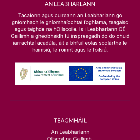
AN LEABHARLANN
Trealamh & Tuilleadh
Teagasc
Tacaíonn agus cuireann an Leabharlann go
Ríomhairí Glúine ar Iasacht
gníomhach le gníomhaíochtaí foghlama, teagaisc
An tIonad Doiciméadúcháin Eorpaigh
agus taighde na hOllscoile. Is i Leabharlann OÉ
Maidir le
Bailiúcháin Oidhreachta
Gaillimh a gheobhaidh tú inspreagadh do do chuid
iarrachtaí acadúla, áit a bhfuil eolas scolártha le
Iasachtaí Idirleabharlainne
Ceardlanna & Imeachtaí
haimsiú, le roinnt agus le foilsiú.
Bailiúcháin Rochtana Oscailte
Bailiúcháin Speisialta
Mo Chuntas Leabharlainne
Leabhair Mholta & Acmhainní
Tráchtais
Cad atá ar fáil
TEAGMHÁIL
An Leabharlann
Ollscoil na Gaillimh,