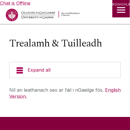
Chat is Offline
ROGHCHLÁ
Trealamh & Tuilleadh
Expand all
Bailiúcháin
Níl an leathanach seo ar fáil i nGaeilge fós.
English
Version.
Na Cartlanna
Taighde
Teorainneacha Iasachta, Leabhair Curtha Amú &
Fíneálacha
Oidhreacht Dhigiteach
Ag Staidéar