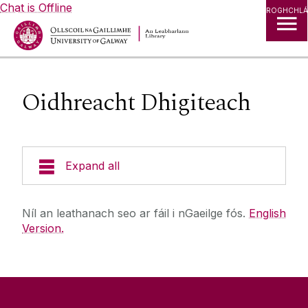
Chat is Offline
ROGHCHLÁ
Oidhreacht Dhigiteach
Expand all
Bailiúcháin
Níl an leathanach seo ar fáil i nGaeilge fós.
English
Version.
Na Cartlanna
Taighde
Teorainneacha Iasachta, Leabhair Curtha Amú &
Fíneálacha
Oidhreacht Dhigiteach
Ag Staidéar