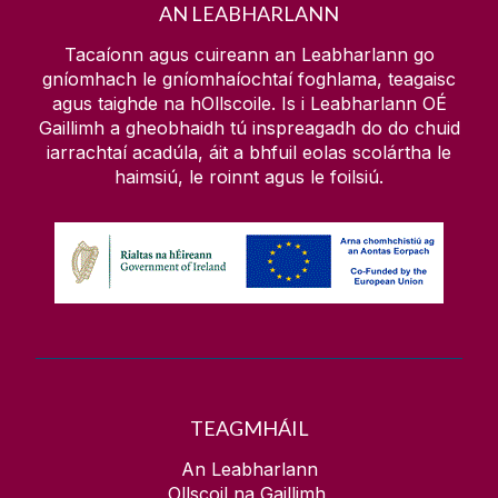
AN LEABHARLANN
Tionscadail Dhigiteacha
Teagasc
Trealamh & Tuilleadh
Tacaíonn agus cuireann an Leabharlann go
Digitiú
gníomhach le gníomhaíochtaí foghlama, teagaisc
An tIonad Doiciméadúcháin Eorpaigh
agus taighde na hOllscoile. Is i Leabharlann OÉ
Maidir le
Bailiúcháin Oidhreachta
Gaillimh a gheobhaidh tú inspreagadh do do chuid
iarrachtaí acadúla, áit a bhfuil eolas scolártha le
Iasachtaí Idirleabharlainne
Ceardlanna & Imeachtaí
haimsiú, le roinnt agus le foilsiú.
Bailiúcháin Rochtana Oscailte
Bailiúcháin Speisialta
Mo Chuntas Leabharlainne
Leabhair Mholta & Acmhainní
Tráchtais
Cad atá ar fáil
TEAGMHÁIL
An Leabharlann
Ollscoil na Gaillimh,