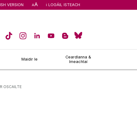
A
ISH VERSION
LOGÁIL ISTEACH
A
Ceardlanna &
Maidir le
Imeachtaí
R OSCAILTE