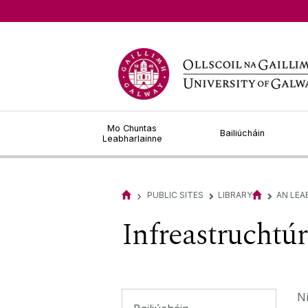
Chat is Offline
Mo Chuntas
Bailiúcháin
Leabharlainne
›
PUBLIC SITES
LIBRARY
AN LE
▻
▻
Infreastruchtúr
Ní