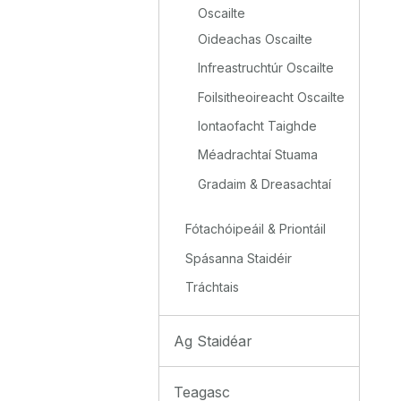
Oscailte
Oideachas Oscailte
Infreastruchtúr Oscailte
Foilsitheoireacht Oscailte
Iontaofacht Taighde
Méadrachtaí Stuama
Gradaim & Dreasachtaí
Fótachóipeáil & Priontáil
Spásanna Staidéir
Tráchtais
Ag Staidéar
Teagasc