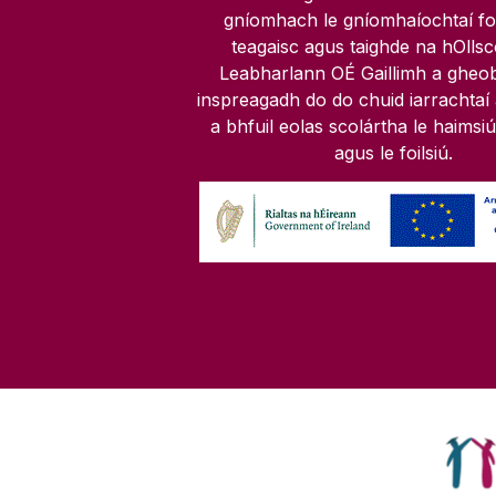
gníomhach le gníomhaíochtaí f
teagaisc agus taighde na hOllscoi
Leabharlann OÉ Gaillimh a gheo
inspreagadh do do chuid iarrachtaí 
a bhfuil eolas scolártha le haimsiú
agus le foilsiú.