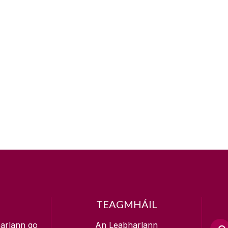
TEAGMHÁIL
arlann go
An Leabharlann