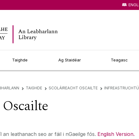
ENGL
Taighde
Ag Staidéar
Teagasc
ABHARLANN
TAIGHDE
SCOLÁIREACHT OSCAILTE
INFREASTRUCHTÚ
▻
▻
▻
 Oscailte
l an leathanach seo ar fáil i nGaeilge fós.
English Version.