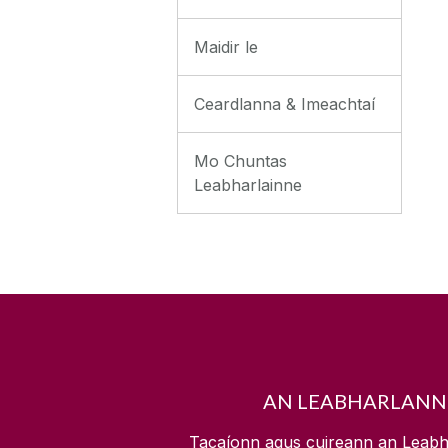
Maidir le
Ceardlanna & Imeachtaí
Mo Chuntas
Leabharlainne
AN LEABHARLANN
Tacaíonn agus cuireann an Leabh