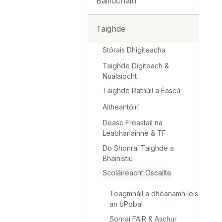
Bailiúcháin
Taighde
Stórais Dhigiteacha
Taighde Digiteach &
Nuálaíocht
Taighde Rathúil a Éascú
Aitheantóirí
Deasc Freastail na
Leabharlainne & TF
Do Shonraí Taighde a
Bhainistiú
Scoláireacht Oscailte
Teagmháil a dhéanamh leis
an bPobal
Sonraí FAIR & Aschur