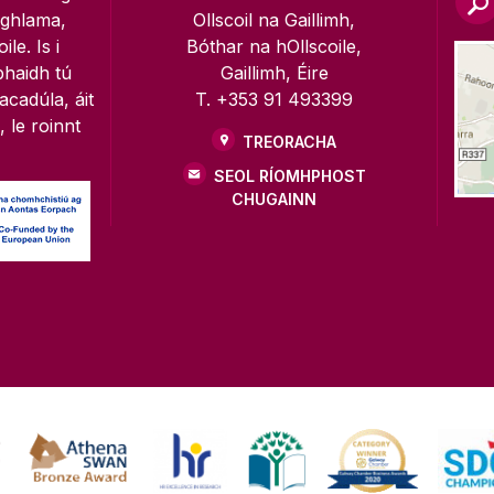
oghlama,
Ollscoil na Gaillimh,
le. Is i
Bóthar na hOllscoile,
bhaidh tú
Gaillimh, Éire
acadúla, áit
T. +353 91 493399
, le roinnt
TREORACHA
SEOL RÍOMHPHOST
CHUGAINN