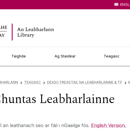
ENGL
Taighde
Ag Staidéar
Teagasc
ABHARLANN
TEAGASC
DEASC FREASTAIL NA LEABHARLAINNE & TF
▻
▻
▻
Chuntas Leabharlainne
l an leathanach seo ar fáil i nGaeilge fós.
English Version.