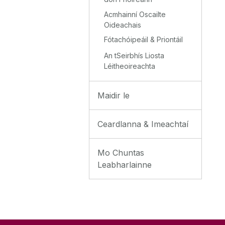
Acmhainní Oscailte
Oideachais
Fótachóipeáil & Priontáil
An tSeirbhís Liosta
Léitheoireachta
Maidir le
Ceardlanna & Imeachtaí
Mo Chuntas
Leabharlainne