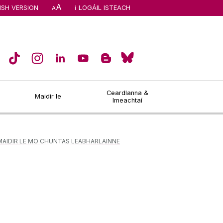
A
ISH VERSION
LOGÁIL ISTEACH
A
Ceardlanna &
Maidir le
Imeachtaí
MAIDIR LE MO CHUNTAS LEABHARLAINNE