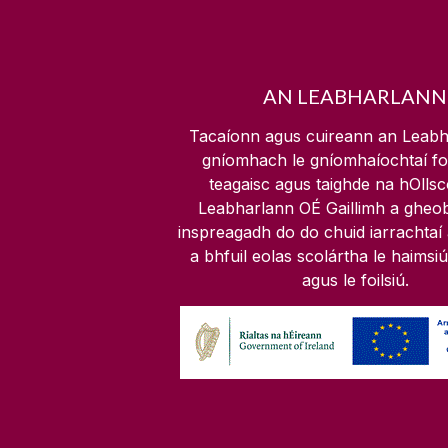
AN LEABHARLANN
Tacaíonn agus cuireann an Leabh
gníomhach le gníomhaíochtaí f
teagaisc agus taighde na hOllscoi
Leabharlann OÉ Gaillimh a gheo
inspreagadh do do chuid iarrachtaí 
a bhfuil eolas scolártha le haimsiú
agus le foilsiú.