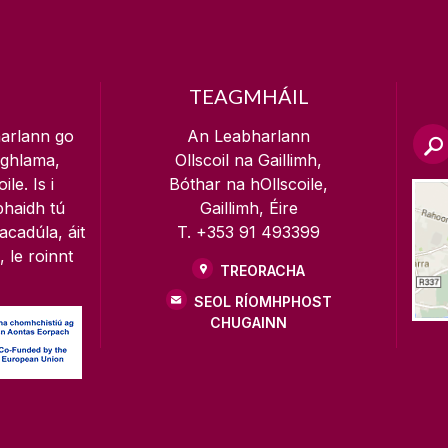
TEAGMHÁIL
arlann go
An Leabharlann
oghlama,
Ollscoil na Gaillimh,
le. Is i
Bóthar na hOllscoile,
bhaidh tú
Gaillimh, Éire
acadúla, áit
T. +353 91 493399
, le roinnt
TREORACHA
SEOL RÍOMHPHOST
CHUGAINN