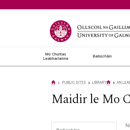
Chat is Offline
Mo Chuntas
Bailiúcháin
Leabharlainne
›
PUBLIC SITES
LIBRARY
AN LE
▻
▻
Maidir le Mo 
Ní