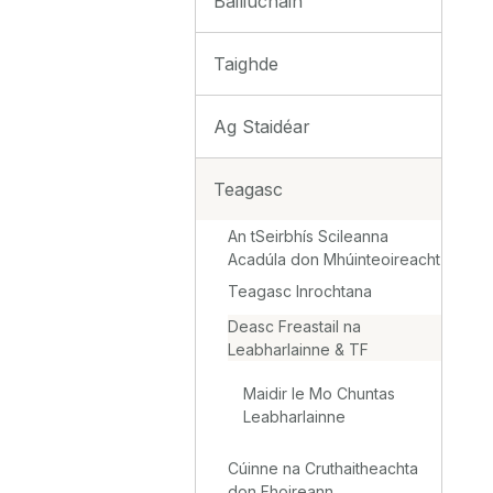
Bailiúcháin
Taighde
Ag Staidéar
Teagasc
An tSeirbhís Scileanna
Acadúla don Mhúinteoireacht
Teagasc Inrochtana
Deasc Freastail na
Leabharlainne & TF
Maidir le Mo Chuntas
Leabharlainne
Cúinne na Cruthaitheachta
don Fhoireann