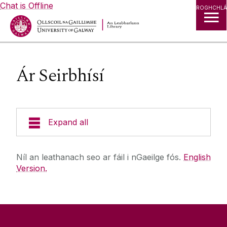
Chat is Offline
ROGHCHLÁ
Ár Seirbhísí
Expand all
Bailiúcháin
Níl an leathanach seo ar fáil i nGaeilge fós.
English
Version.
Na Cartlanna
Taighde
Teacht ar Ár mBailiúcháin
Teorainneacha Iasachta, Leabhair Curtha Amú &
Blaganna
Fíneálacha
Ag Staidéar