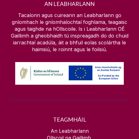
AN LEABHARLANN
Oidhreacht Dhigiteach
Déan teagmháil linn
Teagasc
Trealamh & Tuilleadh
Déan Cuardach
Tacaíonn agus cuireann an Leabharlann go
gníomhach le gníomhaíochtaí foghlama, teagaisc
An tIonad Doiciméadúcháin Eorpaigh
Ár Seirbhísí
agus taighde na hOllscoile. Is i Leabharlann OÉ
Maidir le
Bailiúcháin Oidhreachta
Gaillimh a gheobhaidh tú inspreagadh do do chuid
iarrachtaí acadúla, áit a bhfuil eolas scolártha le
Iasachtaí Idirleabharlainne
Ceardlanna & Imeachtaí
haimsiú, le roinnt agus le foilsiú.
Bailiúcháin Rochtana Oscailte
Bailiúcháin Speisialta
Mo Chuntas Leabharlainne
Leabhair Mholta & Acmhainní
Tráchtais
Cad atá ar fáil
TEAGMHÁIL
An Leabharlann
Ollscoil na Gaillimh,